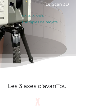
Le Scan 3D
Nous joindre
Exemples de projets
Propriété avanTou
Les 3 axes d'avanTou
X