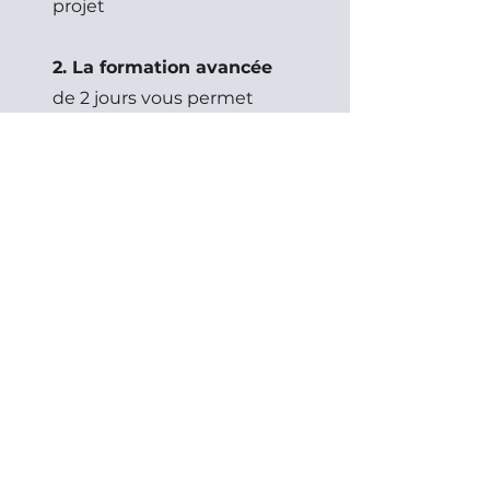
projet
2. La formation avancée
de 2 jours vous permet
d'approfondir vos
connaissances, basée sur
vos besoins spécifiques. À
la fin de cette formation,
vous serez en mesure de
présenter un concept en
vous servant des outils
spécialisés et des jeux de
données essentielles à la
planification efficace de vos
projets.